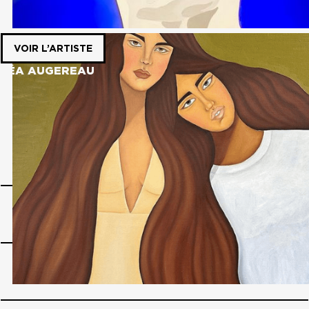
VOIR L’ARTISTE
LÉA AUGEREAU
POUR UNE NOUVELLE APPROCHE DE L’ART
CONTEMPORAIN
PAGES
Home
About
Réalisations
Artistes
Média
Contact
FOLLOW
Instagram
LinkedIn